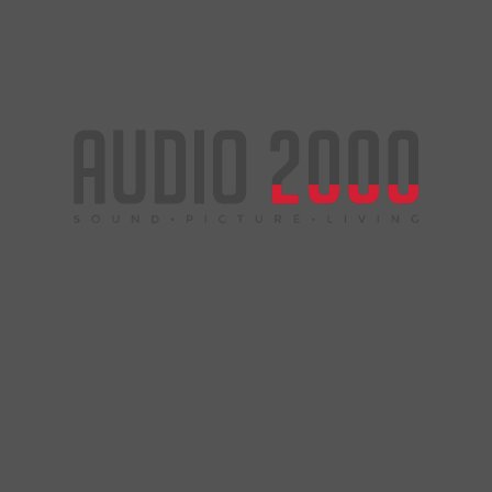
Ihre Anfrage wurde erfolgreich gesendet.
Ihr AUDIO 2000 Team
AUDIO 2000
Produkte
Marken
Events
News
Kontakt
Sound
Picture
Living
0202 - 454019
Heute geschlossen